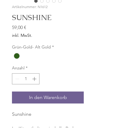
Artikelnummer: N1612
SUNSHINE
Preis
59,00 €
inkl. MwSt.
Grün-Gold- Alt Gold
*
Anzahl
*
In den Warenkorb
Sunshine
Im Kit enthalten sind alle Perlen,