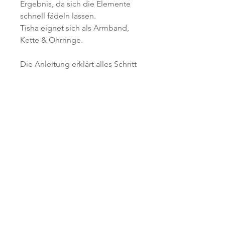
Ergebnis, da sich die Elemente
schnell fädeln lassen.
Tisha eignet sich als Armband,
Kette & Ohrringe.
Die Anleitung erklärt alles Schritt
für Schritt und ist mit vielen
Bilder dargestellt.
Viel spass beim fädeln.
Materialliste
Anleitung